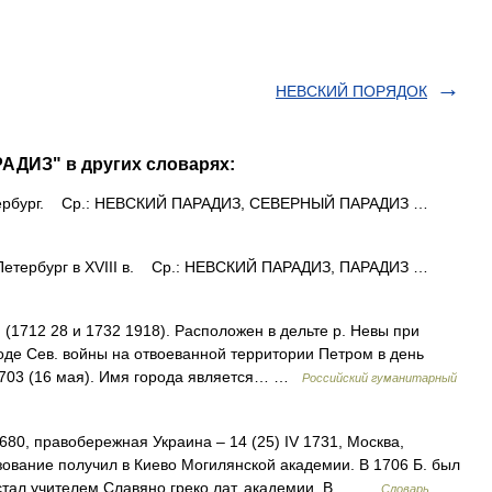
НЕВСКИЙ ПОРЯДОК
АДИЗ" в других словарях:
тербург. Ср.: НЕВСКИЙ ПАРАДИЗ, СЕВЕРНЫЙ ПАРАДИЗ …
етербург в XVIII в. Ср.: НЕВСКИЙ ПАРАДИЗ, ПАРАДИЗ …
(1712 28 и 1732 1918). Расположен в дельте р. Невы при
оде Сев. войны на отвоеванной территории Петром в день
 1703 (16 мая). Имя города является… …
Российский гуманитарный
680, правобережная Украина – 14 (25) IV 1731, Москва,
зование получил в Киево Могилянской академии. В 1706 Б. был
 стал учителем Славяно греко лат. академии. В… …
Словарь