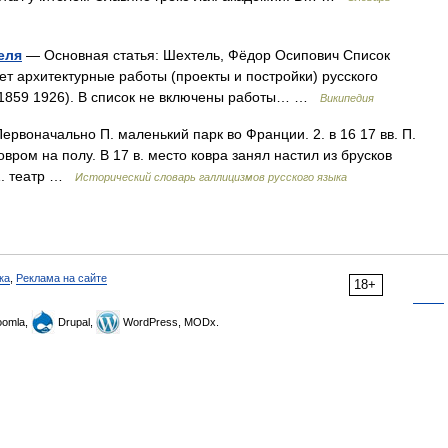
еля
— Основная статья: Шехтель, Фёдор Осипович Список
ет архитектурные работы (проекты и постройки) русского
(1859 1926). В список не включены работы… …
Википедия
 Первоначально П. маленький парк во Франции. 2. в 16 17 вв. П.
вром на полу. В 17 в. место ковра занял настил из брусков
 1. театр …
Исторический словарь галлицизмов русского языка
ка
,
Реклама на сайте
18+
omla,
Drupal,
WordPress, MODx.