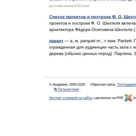
русского языка XVIII века
Список проектов и построек Ф. О. Шехт
проектов и построек Ф. О. Шехтеля включа
архитектора Фёдора Осиповича Шехтеля 
паркет
— а, м. parquet m., > нем. Parkett.
огражденная для аудиенции часть зала с ко
дерева (обычно ценных пород). Партина.
© Академик, 2000-2026
Обратная связь:
Техподдерж
👣 Путешествия
Экспорт словарей на сайты
, сделанные на PHP,
Jo