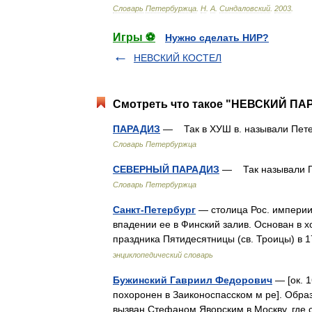
Словарь
Петербуржца
.
Н
.
А
.
Синдаловский
.
2003
.
Игры ⚽
Нужно сделать НИР?
НЕВСКИЙ КОСТЕЛ
Смотреть что такое "НЕВСКИЙ ПАР
ПАРАДИЗ
— Так в ХУШ в. называли Пе
Словарь Петербуржца
СЕВЕРНЫЙ ПАРАДИЗ
— Так называли П
Словарь Петербуржца
Санкт-Петербург
— столица Рос. империи 
впадении ее в Финский залив. Основан в х
праздника Пятидесятницы (св. Троицы) в
энциклопедический словарь
Бужинский Гавриил Федорович
— [ок. 1
похоронен в Заиконоспасском м ре]. Обра
вызван Стефаном Яворским в Москву, где